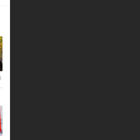
峰
，
山
大