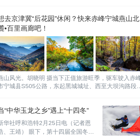
想去京津冀“后花园”休闲？快来赤峰宁城燕山北
麓•百里画廊吧！
燕山风光。胡晓明 摄当下正值旅游旺季，驱车驶入赤
市宁城县S505公路，东起黑城城址、西至大坝沟路段
60公里山水画廊，悠然伸展，美丽如斯。这里就是燕
北麓•百里画廊，京津冀度假休闲的塞北“后花园”。紫蒙
当“中华玉龙之乡”遇上“十四冬”
湖、道须沟两个4A级景区；黑里河漂流、杜鹃山庄、
坝沟3个2A级景区；沿途自然风光与名胜古迹相得益
新华社呼和浩特2月25日电（记者恩
彰，美丽田园与山水人文相映成趣，乘“画廊”东风，今
浩、王靖） 眼下，第十四届全国冬季
年宁城县上半年共接待国内游客达164万人次...