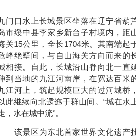
九门口水上长城景区坐落在辽宁省葫
岛市绥中县李家乡新台子村境内，距
海关15公里，全长1704米。其南端起
危峰绝壁间，与自山海关方向而来的
城相接。自此，长城沿山脊向北一直
伸到当地的九江河南岸，在宽达百米
九江河上，筑起规模巨大的过河城桥
以此继续向北逶迤于群山间。“城在水
走，水在城中流”。
该景区为东北首家世界文化遗产