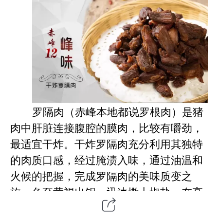
罗隔肉（赤峰本地都说罗根肉）是猪
肉中肝脏连接腹腔的膜肉，比较有嚼劲，
最适宜干炸。干炸罗隔肉充分利用其独特
的肉质口感，经过腌渍入味，通过油温和
火候的把握，完成罗隔肉的美味质变之
旅。色至黄褐出锅，迅速撒上椒盐，在高
温融解下再次入味，外脆里韧，干香浓