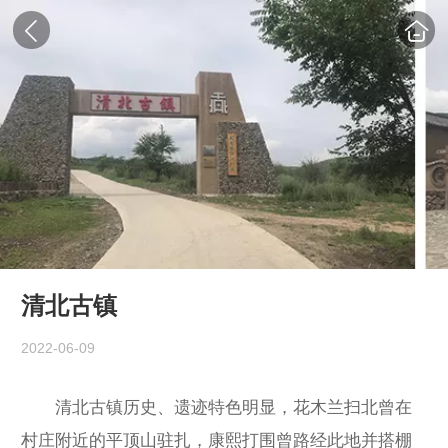
清北古镇
2022-06-09
清北古镇历史、遗迹特色明显，花木兰扫北曾在
村庄附近的平顶山驻扎，康熙打围曾路经此地并搭棚